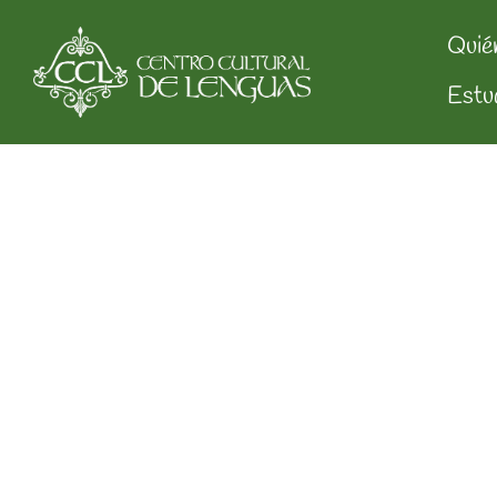
Quié
Estu
Testimonio de