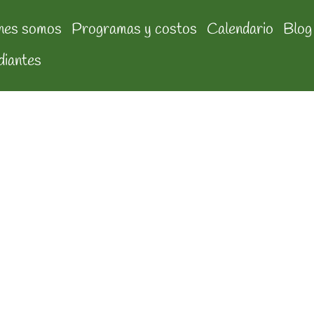
nes somos
Programas y costos
Calendario
Blog
diantes
 Yesenia Lizbeth Mart