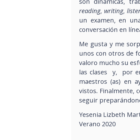
son dinámicas, tra
reading
,
writing
,
liste
un examen, en una
conversación en líne
Me gusta y me sorp
unos con otros de fo
valoro mucho su esfu
las clases y, por en
maestros (as) en a
vistos. Finalmente, 
seguir preparándono
Yesenia Lizbeth Mar
Verano 2020